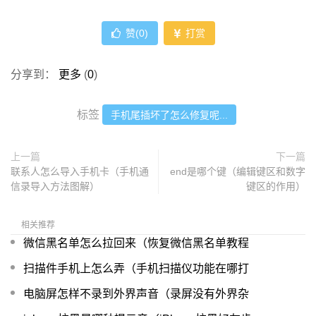
赞(
0
)
打赏
分享到：
更多
(
0
)
标签
手机尾插坏了怎么修复呢...
上一篇
下一篇
联系人怎么导入手机卡（手机通
end是哪个键（编辑键区和数字
信录导入方法图解）
键区的作用）
相关推荐
微信黑名单怎么拉回来（恢复微信黑名单教程
扫描件手机上怎么弄（手机扫描仪功能在哪打
电脑屏怎样不录到外界声音（录屏没有外界杂