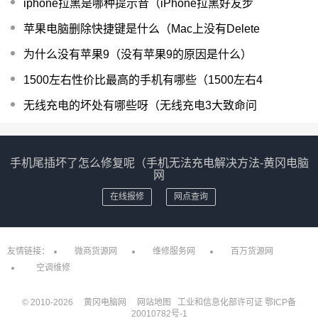
iphone拉黑是哪种提示音（iPhone拉黑好友步
苹果电脑删除快捷键是什么（Mac上没有Delete
为什么没有苹果9（没有苹果9的原因是什么）
1500左右性价比最高的手机有哪些（1500左右4
无线充电的坏处有哪些呀（无线充电3大致命问
手机尾插坏了怎么修复呢（手机无法充电解决方法-黄冈电脑
网
在线报修
网点查询
友情链接：
微商货源网
维修服务网
百万货源网
空调维修
© 2010-
2026
黄冈电脑网
网站地图
工业和信息化部许可证
鄂ICP备
20010782号-1