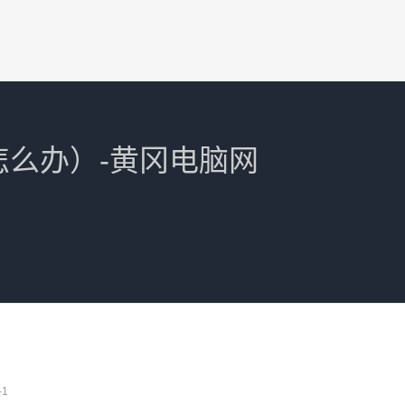
键怎么办）-黄冈电脑网
-1