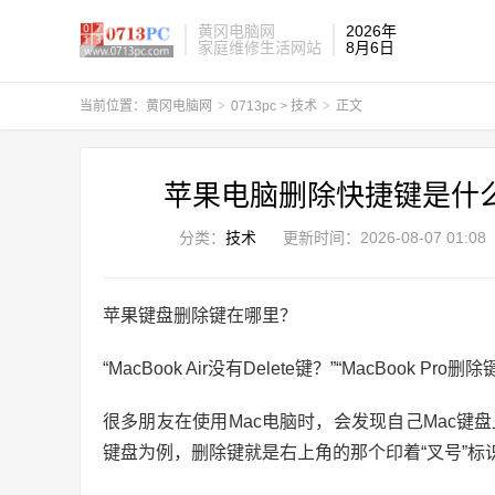
黄冈电脑网
2026年
家庭维修生活网站
8月6日
当前位置：
黄冈电脑网
>
0713pc
>
技术
>
正文
苹果电脑删除快捷键是什么（
分类：
技术
更新时间：
2026-08-07 01:08
苹果键盘删除键在哪里？
“MacBook Air没有Delete键？”“MacBook Pro删
很多朋友在使用Mac电脑时，会发现自己Mac键盘上没有“D
键盘为例，删除键就是右上角的那个印着“叉号”标识的