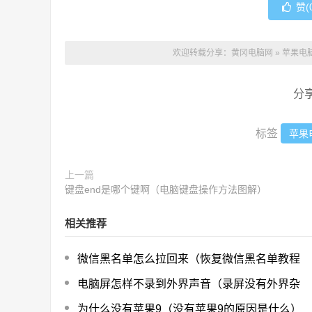
赞(
欢迎转载分享：
黄冈电脑网
»
苹果电脑
分
标签
苹果
上一篇
键盘end是哪个键啊（电脑键盘操作方法图解）
相关推荐
微信黑名单怎么拉回来（恢复微信黑名单教程
电脑屏怎样不录到外界声音（录屏没有外界杂
为什么没有苹果9（没有苹果9的原因是什么）