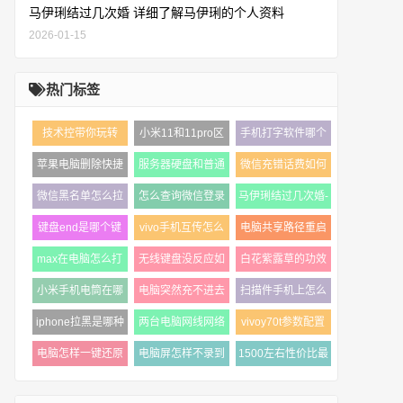
马伊琍结过几次婚 详细了解马伊琍的个人资料
2026-01-15
热门标签
技术控带你玩转
小米11和11pro区
手机打字软件哪个
win10系统的用户
别有哪些（小米11
好用一些（安利5
苹果电脑删除快捷
服务器硬盘和普通
微信充错话费如何
账户
和11pro哪个好）
款热门的手机输
键是什么（mac上
硬盘区别有哪些
退回来（微信充话
微信黑名单怎么拉
怎么查询微信登录
马伊琍结过几次婚-
没有delete键怎么
（服务器硬盘和pc
费充错退回教
回来（恢复微信黑
电脑的时间怎么查
详细了解马伊琍的
办）
键盘end是哪个键
vivo手机互传怎么
电脑共享路径重启
名单教程图解
看电脑登录微
个人资料
啊（电脑键盘操作
操作使用（小白式
后消失了共享文件
max在电脑怎么打
无线键盘没反应如
白花紫露草的功效
方法图解）
的操作步骤图解
夹电脑重启之
开苹果电脑怎么打
何解决（无线键盘
与作用（白花紫露
小米手机电筒在哪
电脑突然充不进去
扫描件手机上怎么
开max文件解说介
没反应什么原
草的应用与价
里打开（小米手机
电了怎么办笔记本
弄（手机扫描仪功
绍
iphone拉黑是哪种
两台电脑网线网络
vivoy70t参数配置
快速打开手电
电脑不能充电
能在哪打开）
提示音（iphone拉
地址一根网线连接
价格分享
电脑怎样一键还原
电脑屏怎样不录到
1500左右性价比最
黑好友步骤教程）
的两台电脑是
（vivoy70t手机的
系统设置（重装自
外界声音（录屏没
高的手机有哪些
详情介绍）
定义还原的详
有外界杂音的3
（1500左右4款手