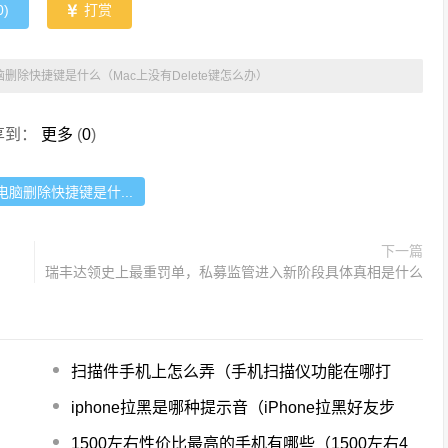
0
)
打赏
删除快捷键是什么（Mac上没有Delete键怎么办）
享到：
更多
(
0
)
电脑删除快捷键是什...
下一篇
瑞丰达领史上最重罚单，私募监管进入新阶段具体真相是什么
扫描件手机上怎么弄（手机扫描仪功能在哪打
iphone拉黑是哪种提示音（iPhone拉黑好友步
1500左右性价比最高的手机有哪些（1500左右4