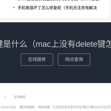
手机尾插坏了怎么修复呢（手机无法充电解决
什么（mac上没有delete
在线报修
网点查询
空调维修
 2010-
2026
黄冈电脑网
网站地图
工业和信息化部许可证
鄂ICP备20010782号