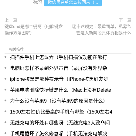
标签
微信黑名单怎么拉回来（...
上一篇
下一篇
键盘end是哪个键啊（电脑键盘
瑞丰达领史上最重罚单，私募监
操作方法图解）
管进入新阶段具体真相是什么
相关推荐
扫描件手机上怎么弄（手机扫描仪功能在哪打
电脑屏怎样不录到外界声音（录屏没有外界杂
iphone拉黑是哪种提示音（iPhone拉黑好友步
苹果电脑删除快捷键是什么（Mac上没有Delete
为什么没有苹果9（没有苹果9的原因是什么）
1500左右性价比最高的手机有哪些（1500左右4
无线充电的坏处有哪些呀（无线充电3大致命问
手机尾插坏了怎么修复呢（手机无法充电解决