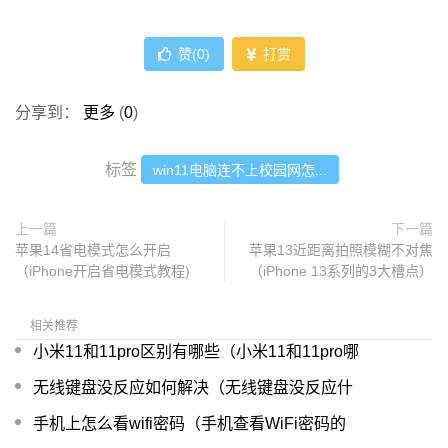
赞(
0
)
打赏
分享到：
更多
(
0
)
标签
win11电脑连不上校园网怎...
上一篇
下一篇
苹果14省电模式怎么开启
苹果13近距离拍照模糊不对焦
（iPhone开启省电模式教程)
（iPhone 13系列的3大槽点）
相关推荐
小米11和11pro区别有哪些（小米11和11pro哪
无线键盘没反应如何解决（无线键盘没反应什
手机上怎么看wifi密码（手机查看WiFi密码的