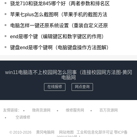
骁龙710和骁龙845哪个好（两者参数和排名区
苹果七plus怎么截图啊（苹果手机的截图方法
电脑怎样一键还原系统设置（重装自定义还原
end是哪个键（编辑键区和数字键区的作用）
键盘end是哪个键啊（电脑键盘操作方法图解）
win11电脑连不上校园网怎么回事（连接校园网方法图-黄冈
电脑网
在线报修
网点查询
友情链接：
微商货源网
维修服务网
百万货源网
空调维修
© 2010-
2026
黄冈电脑网
网站地图
工业和信息化部许可证
鄂ICP备