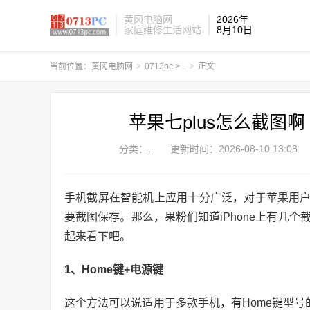
黄冈电脑网
2026年
家庭维修生活网站
8月10日
当前位置：
黄冈电脑网
>
0713pc
>
..
>
正文
苹果七plus怎么截图
分类：
..
更新时间：
2026-08-10 13:08
手机截屏在智能机上应用十分广泛，对于苹果用
要截图保存。那么，果粉们知道iPhone上有几个
起来看下吧。
1、Home键+电源键
这个方法可以说适用于多款手机，有Home键型号的