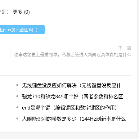
享到：
更多
(
0
)
plus怎么截图啊（...
下一篇
瑞丰达领史上最重罚单，私募监管进入新阶段具体真相是什么
无线键盘没反应如何解决（无线键盘没反应什
骁龙710和骁龙845哪个好（两者参数和排名区
end是哪个键（编辑键区和数字键区的作用）
人眼能识别的帧数是多少（144Hz刷新率是什么