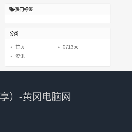
定义还原的详
有外界杂音的3
（1500左右4款手
热门标签
机推荐
分类
首页
0713pc
资讯
分享）-黄冈电脑网