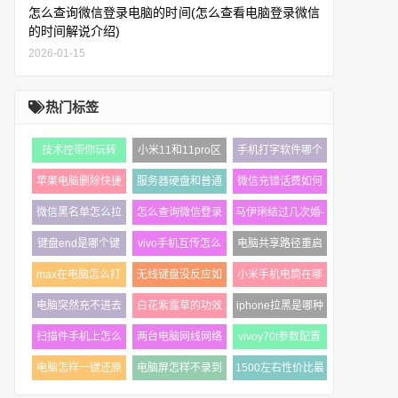
怎么查询微信登录电脑的时间(怎么查看电脑登录微信
的时间解说介绍)
2026-01-15
热门标签
技术控带你玩转
小米11和11pro区
手机打字软件哪个
win10系统的用户
别有哪些（小米11
好用一些（安利5
苹果电脑删除快捷
服务器硬盘和普通
微信充错话费如何
账户
和11pro哪个好）
款热门的手机输
键是什么（mac上
硬盘区别有哪些
退回来（微信充话
微信黑名单怎么拉
怎么查询微信登录
马伊琍结过几次婚-
没有delete键怎么
（服务器硬盘和pc
费充错退回教
回来（恢复微信黑
电脑的时间怎么查
详细了解马伊琍的
办）
键盘end是哪个键
vivo手机互传怎么
电脑共享路径重启
名单教程图解
看电脑登录微
个人资料
啊（电脑键盘操作
操作使用（小白式
后消失了共享文件
max在电脑怎么打
无线键盘没反应如
小米手机电筒在哪
方法图解）
的操作步骤图解
夹电脑重启之
开苹果电脑怎么打
何解决（无线键盘
里打开（小米手机
电脑突然充不进去
白花紫露草的功效
iphone拉黑是哪种
开max文件解说介
没反应什么原
快速打开手电
电了怎么办笔记本
与作用（白花紫露
提示音（iphone拉
绍
扫描件手机上怎么
两台电脑网线网络
vivoy70t参数配置
电脑不能充电
草的应用与价
黑好友步骤教程）
弄（手机扫描仪功
地址一根网线连接
价格分享
电脑怎样一键还原
电脑屏怎样不录到
1500左右性价比最
能在哪打开）
的两台电脑是
（vivoy70t手机的
系统设置（重装自
外界声音（录屏没
高的手机有哪些
详情介绍）