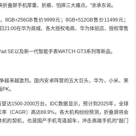
底解决折叠屏手机厚重、折痕、怕摔三大痛点。”余承东说。
GB+256GB售价9999元；8GB+512GB售价11499元；
4月28日21:00在华为商城、各大授权电商、华为体验店、授权零售
ad SE以及新一代智能手表WATCH GT3系列等新品。
竞争越来越激烈。国内安卓阵营的五大巨头，华为、小米、荣
面PK。
量有望达1500-2000万台。IDC数据显示，预计到2025年，全球
率（CAGR）高达69.9%。各大机构纷纷预测，折叠屏将会
换机的契机，也是国产手机弯道超车，冲击高端手机的“敲门