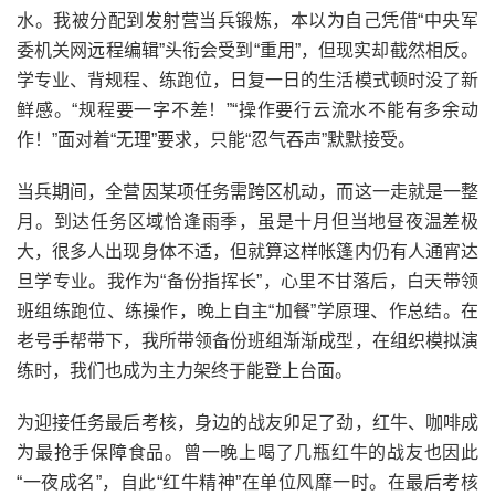
水。我被分配到发射营当兵锻炼，本以为自己凭借“中央军
委机关网远程编辑”头衔会受到“重用”，但现实却截然相反。
学专业、背规程、练跑位，日复一日的生活模式顿时没了新
鲜感。“规程要一字不差！”“操作要行云流水不能有多余动
作！”面对着“无理”要求，只能“忍气吞声”默默接受。
当兵期间，全营因某项任务需跨区机动，而这一走就是一整
月。到达任务区域恰逢雨季，虽是十月但当地昼夜温差极
大，很多人出现身体不适，但就算这样帐篷内仍有人通宵达
旦学专业。我作为“备份指挥长”，心里不甘落后，白天带领
班组练跑位、练操作，晚上自主“加餐”学原理、作总结。在
老号手帮带下，我所带领备份班组渐渐成型，在组织模拟演
练时，我们也成为主力架终于能登上台面。
为迎接任务最后考核，身边的战友卯足了劲，红牛、咖啡成
为最抢手保障食品。曾一晚上喝了几瓶红牛的战友也因此
“一夜成名”，自此“红牛精神”在单位风靡一时。在最后考核