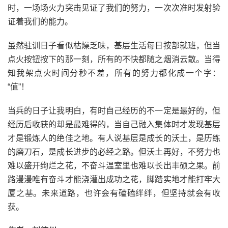
时，一场场火力突击见证了我们的努力，一次次准时发射验
证着我们的能力。
虽然驻训日子看似枯燥乏味，基层生活每日按部就班，但当
点火按钮按下的那一刻，所有的不快都随之烟消云散。当得
知我架点火时间分秒不差，所有的努力都化成一个字：
“值”！
当兵的日子让我明白，有时自己经历的不一定是最好的，但
经历后收获的却是最难得的，当自己融入集体时才发现基层
才是锻炼人的绝佳之地。有人说基层是成长的沃土，是历练
的磨刀石，是成长进步的必经之路。但沃土再好，不努力也
难以盛开绚烂之花，不奋斗温室里也难以长出丰硕之果。前
路漫漫唯有奋斗才能浇灌出成功之花，脚踏实地才能打牢大
厦之基。未来道路，也许会有磕磕绊绊，但坚持就会有收
获。