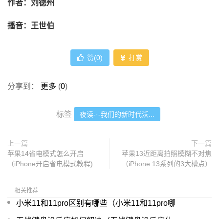
作者：
刘德州
播音：王世伯
赞(
0
)
打赏
分享到：
更多
(
0
)
标签
夜读-·-我们的新时代沃...
上一篇
下一篇
苹果14省电模式怎么开启
苹果13近距离拍照模糊不对焦
（iPhone开启省电模式教程)
（iPhone 13系列的3大槽点）
相关推荐
小米11和11pro区别有哪些（小米11和11pro哪