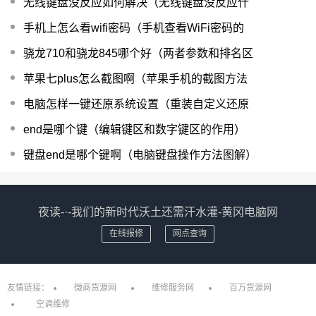
无线键盘没反应如何解决（无线键盘没反应什
手机上怎么看wifi密码（手机查看WiFi密码的
骁龙710和骁龙845哪个好（两者参数和排名区
苹果七plus怎么截图啊（苹果手机的截图方法
电脑怎样一键还原系统设置（重装自定义还原
end是哪个键（编辑键区和数字键区的作用）
键盘end是哪个键啊（电脑键盘操作方法图解）
夜读-·-我们的新时代沃土还需汗水灌-黄冈电脑网
在线报修
网点查询
友情链接：
微商货源网
维修服务网
百万货源网
空调维修