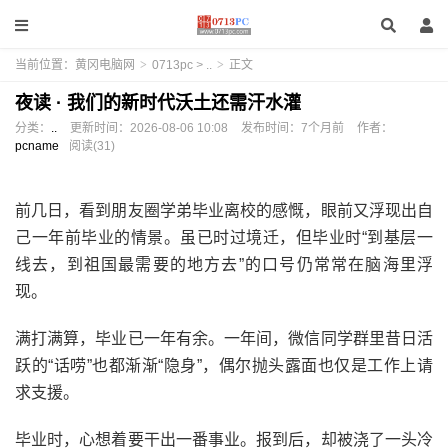
当前位置：
黄冈电脑网
>
0713pc
>
..
>
正文
夜读 · 我们的新时代沃土还需汗水灌
分类：
..
更新时间：
2026-08-06 10:08
发布时间：
7个月前
作者：
pcname
阅读(31)
前几日，看到朋友圈学弟毕业离校的感慨，眼前又浮现出自
己一年前毕业的情景。虽已时过境迁，但毕业时“到基层一
线去，到祖国最需要的地方去”的口号仍常常在脑海里浮
现。
满打满算，毕业已一年有余。一年间，微信同学群里昔日活
跃的“话唠”也都渐渐“隐身”，偶尔抛头露面也仅是工作上请
求支援。
毕业时，心想着要干出一番事业。报到后，却被浇了一头冷