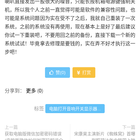
喇叭直接发出一股很大的噪音，只能长按机箱电源键强制关
机，所以我个人之前一直觉得可能是软件的兼容性问题，也
可能是系统问题因为实在受不了之后，我就自己重装了一次
系统，之前的系统没有再使用，现在基本上是好了最后建议
你试一下重装吧，不要用回之前的备份，直接下载一个新的
系统试试！毕竟拿去修理是要钱的，实在弄不好才执行这一
步吧！
赞(
0
)
打赏
分享到：
更多
(
0
)
标签
电脑打开音响开关显示器...
上一篇
下一篇
获取电脑版微信加密密码错误
宋康昊主演新片《蜘蛛窝》首曝