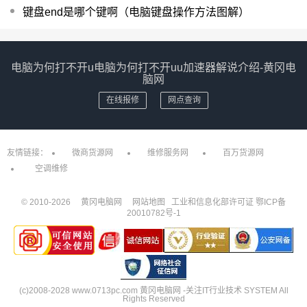
键盘end是哪个键啊（电脑键盘操作方法图解）
电脑为何打不开u电脑为何打不开uu加速器解说介绍-黄冈电
脑网
在线报修
网点查询
友情链接：
微商货源网
维修服务网
百万货源网
空调维修
© 2010-
2026
黄冈电脑网
网站地图
工业和信息化部许可证
鄂ICP备
20010782号-1
(c)2008-2028 www.0713pc.com 黄冈电脑网 -关注IT行业技术 SYSTEM All
Rights Reserved