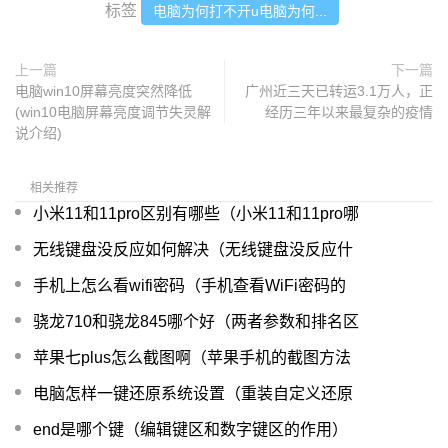
标签
电脑为何打不开u电脑为何...
上一篇
下一篇
电脑win10屏幕亮度突然降低
广州近三天已转运3.1万人，正
(win10电脑屏幕亮度调节失灵解
经历三年以来最复杂的疫情
说介绍)
相关推荐
小米11和11pro区别有哪些（小米11和11pro哪
无线键盘没反应如何解决（无线键盘没反应什
手机上怎么看wifi密码（手机查看WiFi密码的
骁龙710和骁龙845哪个好（两者参数和排名区
苹果七plus怎么截图啊（苹果手机的截图方法
电脑怎样一键还原系统设置（重装自定义还原
end是哪个键（编辑键区和数字键区的作用）