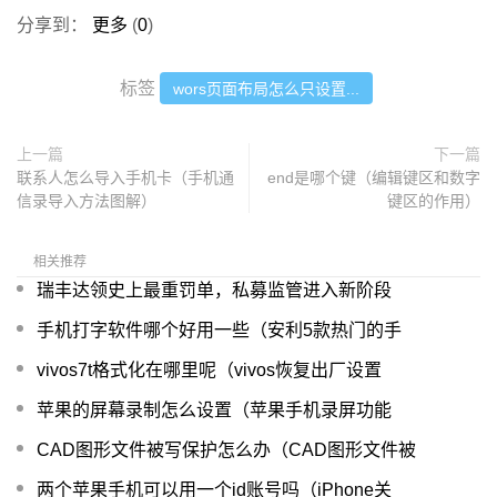
分享到：
更多
(
0
)
标签
wors页面布局怎么只设置...
上一篇
下一篇
联系人怎么导入手机卡（手机通
end是哪个键（编辑键区和数字
信录导入方法图解）
键区的作用）
相关推荐
瑞丰达领史上最重罚单，私募监管进入新阶段
手机打字软件哪个好用一些（安利5款热门的手
vivos7t格式化在哪里呢（vivos恢复出厂设置
苹果的屏幕录制怎么设置（苹果手机录屏功能
CAD图形文件被写保护怎么办（CAD图形文件被
两个苹果手机可以用一个id账号吗（iPhone关