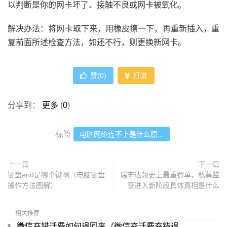
以判断是你的网卡坏了、接触不良或网卡被氧化。
解决办法：将网卡取下来，用橡皮擦一下，再重新插入，重
复前面所述检查方法，如还不行，则更换新网卡。
赞(
0
)
打赏
分享到：
更多
(
0
)
标签
电脑网络连不上是什么原...
上一篇
下一篇
键盘end是哪个键啊（电脑键盘
瑞丰达领史上最重罚单，私募监
操作方法图解）
管进入新阶段具体真相是什么
相关推荐
微信充错话费如何退回来（微信充话费充错退