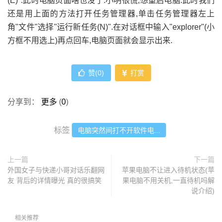
(E)".此时电脑页面啥也没了.小明很慌,想重启电脑.此时我们
还是用上面的方法打开任务管理器,单击任务管理器左上
角"文件"选择"运行新任务(N)".在对话框中输入"explorer"(小
方框不用选上)再点回车,电脑页面就会显示出来.
赞(
0
)
打赏
分享到：
更多
(
0
)
标签
电脑突然间打不开软件电...
上一篇
下一篇
外国女子与快递小哥对话乐翻网
苹果电脑不让进入待机状态(苹
友 背后的详情曝光 真的很搞笑
果电脑不用关机,一直待机吗解
说介绍)
相关推荐