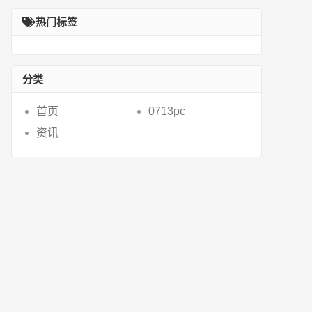
定义还原的详
有外界杂音的3
（1500左右4款手
热门标签
机推荐
分类
首页
0713pc
资讯