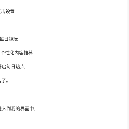
点击设置
启每日趣玩
启个性化内容推荐
 开启每日热点
告了。
入到我的界面中;