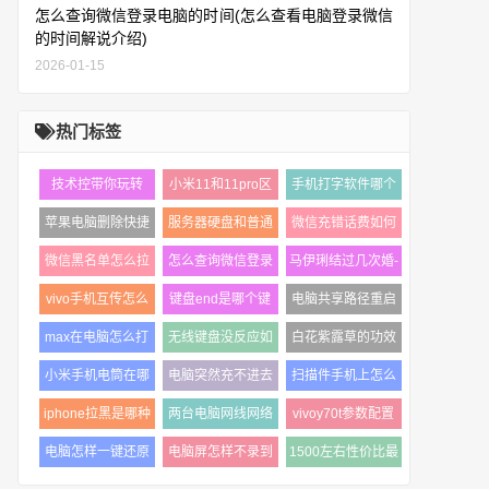
怎么查询微信登录电脑的时间(怎么查看电脑登录微信
的时间解说介绍)
2026-01-15
热门标签
技术控带你玩转
小米11和11pro区
手机打字软件哪个
win10系统的用户
别有哪些（小米11
好用一些（安利5
苹果电脑删除快捷
服务器硬盘和普通
微信充错话费如何
账户
和11pro哪个好）
款热门的手机输
键是什么（mac上
硬盘区别有哪些
退回来（微信充话
微信黑名单怎么拉
怎么查询微信登录
马伊琍结过几次婚-
没有delete键怎么
（服务器硬盘和pc
费充错退回教
回来（恢复微信黑
电脑的时间怎么查
详细了解马伊琍的
办）
vivo手机互传怎么
键盘end是哪个键
电脑共享路径重启
名单教程图解
看电脑登录微
个人资料
操作使用（小白式
啊（电脑键盘操作
后消失了共享文件
max在电脑怎么打
无线键盘没反应如
白花紫露草的功效
的操作步骤图解
方法图解）
夹电脑重启之
开苹果电脑怎么打
何解决（无线键盘
与作用（白花紫露
小米手机电筒在哪
电脑突然充不进去
扫描件手机上怎么
开max文件解说介
没反应什么原
草的应用与价
里打开（小米手机
电了怎么办笔记本
弄（手机扫描仪功
绍
iphone拉黑是哪种
两台电脑网线网络
vivoy70t参数配置
快速打开手电
电脑不能充电
能在哪打开）
提示音（iphone拉
地址一根网线连接
价格分享
电脑怎样一键还原
电脑屏怎样不录到
1500左右性价比最
黑好友步骤教程）
的两台电脑是
（vivoy70t手机的
系统设置（重装自
外界声音（录屏没
高的手机有哪些
详情介绍）