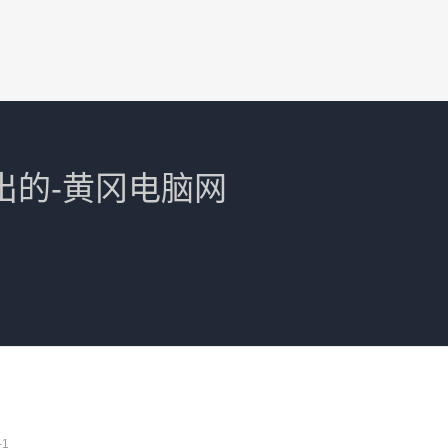
出的-黄冈电脑网
-1