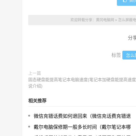
赞(
欢迎转载分享：
黄冈电脑网
»
怎么屏蔽电
分
标签
怎么
上一篇
固态硬盘能提高笔记本电脑速度(笔记本加硬盘能提高速度
说介绍)
相关推荐
微信充错话费如何退回来（微信充话费充错退
戴尔电脑保修期一般多长时间（戴尔笔记本哪